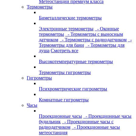
Метеостанции премиум класса
Термометры
Биметаллические термометры
Электронные термометры
- Оконные
термометры
- Термометры с выносным
датчиком
- Термометры с радиодатчиком
-
Термометры для бани
- Термометры для
душа
Смотреть все
Высокотемпературные термометры
Термометры гигрометры
Гигрометры
Психрометрические гигрометры
Комнатные гигрометры
Часы
Проекционные часы
- Проекционные часы
будильник
- Проекционные часы с
радиодатчиком
- Проекционные часы
метеостанция