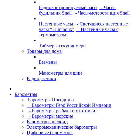
Радиоконтролируемые часы
- Часы-
будильник Snail
- Часы-метеостанция Snail
Настенные часы
- Светящиеся настенные
часы "Luminoux"
- Настенные часы с
термометром
Таймеры секундомеры
Товары для дома
Безмены
Манометры для шин
Радиодатчики
Барометры
Барометры Погодникъ
- Барометры Герб Российской Империи
- Барометры рыбака и охотника
- Барометры морские
Барометры анероид
Электромеханические барометры
Цифровые барометры