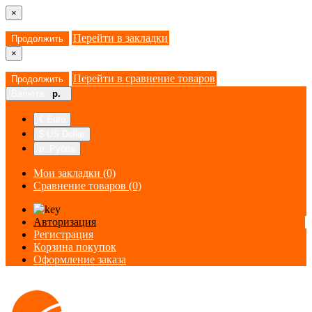
×
Перейти в закладки
Продолжить
×
Перейти в сравнение товаров
Продолжить
Валюта
р.
€ Euro
$ US Dollar
р. Рубль
Мои закладки (0)
Сравнение товаров (0)
Авторизация
Регистрация
Корзина покупок
Оформление заказа