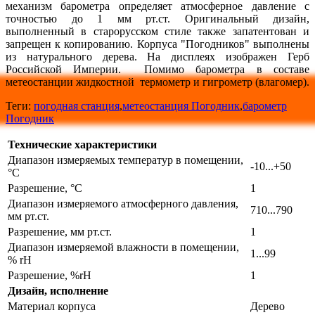
механизм барометра определяет атмосферное давление с
точностью до 1 мм рт.ст. Оригинальный дизайн,
выполненный в старорусском стиле также запатентован и
запрещен к копированию. Корпуса "Погодников" выполнены
из натурального дерева. На дисплеях изображен Герб
Российской Империи. Помимо барометра в составе
метеостанции жидкостной термометр и гигрометр (влагомер).
Теги:
погодная станция
,
метеостанция Погодник
,
барометр
Погодник
Технические характеристики
Диапазон измеряемых температур в помещении,
-10...+50
°С
Разрешение, °С
1
Диапазон измеряемого атмосферного давления,
710...790
мм рт.ст.
Разрешение, мм рт.ст.
1
Диапазон измеряемой влажности в помещении,
1...99
% rH
Разрешение, %rH
1
Дизайн, исполнение
Материал корпуса
Дерево