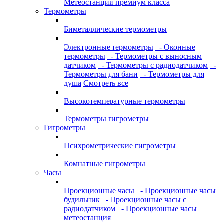
Метеостанции премиум класса
Термометры
Биметаллические термометры
Электронные термометры
- Оконные
термометры
- Термометры с выносным
датчиком
- Термометры с радиодатчиком
-
Термометры для бани
- Термометры для
душа
Смотреть все
Высокотемпературные термометры
Термометры гигрометры
Гигрометры
Психрометрические гигрометры
Комнатные гигрометры
Часы
Проекционные часы
- Проекционные часы
будильник
- Проекционные часы с
радиодатчиком
- Проекционные часы
метеостанция