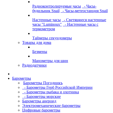
Радиоконтролируемые часы
- Часы-
будильник Snail
- Часы-метеостанция Snail
Настенные часы
- Светящиеся настенные
часы "Luminoux"
- Настенные часы с
термометром
Таймеры секундомеры
Товары для дома
Безмены
Манометры для шин
Радиодатчики
Барометры
Барометры Погодникъ
- Барометры Герб Российской Империи
- Барометры рыбака и охотника
- Барометры морские
Барометры анероид
Электромеханические барометры
Цифровые барометры