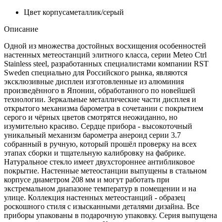
Цвет корпуса
металлик/серый
Описание
Одной из множества достойных восхищения особенностей
настенных метеостанций элитного класса, серии Meteo Ctrl
Stainless steel, разработанных специалистами компании RST
Sweden специально для Российского рынка, являются
эксклюзивные дисплеи изготовленные из алюминия
произведённого в Японии, обработанного по новейшей
технологии. Зеркальные металлические части дисплея и
открытого механизма барометра в сочетании с покрытием
серого и чёрных цветов смотрятся неожиданно, но
изумительно красиво. Сердце прибора - высокоточный
уникальный механизм барометра анероид серии 3.7
собранный в ручную, который прошёл проверку на всех
этапах сборки и тщательную калибровку на фабрике.
Натуральное стекло имеет двухстороннее антибликовое
покрытие. Настенные метеостанции выпущены в стальном
корпусе диаметром 208 мм и могут работать при
экстремальном диапазоне температур в помещении и на
улице. Коллекция настенных метеостанций - образец
роскошного стиля с изысканными деталями дизайна. Все
приборы упакованы в подарочную упаковку. Серия выпущена