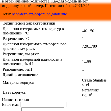
в ограниченном количестве. Каждая модель имеет
индивидуальный номер. Патент дизайна 47071/825.
Теги:
барометр
,
атмосферное давление
Технические характеристики
Диапазон измеряемых температур в
-40...50
помещении, °С
Разрешение, °С
1
Диапазон измеряемого атмосферного
720...780
давления, мм рт.ст.
Разрешение, мм рт.ст.
1
Диапазон измеряемой влажности в
1...99
помещении, % rH
Разрешение, %rH
1
Дизайн, исполнение
Сталь Stainless
Материал корпуса
steel
металлик/
Цвет корпуса
серый
Написать отзыв
Ваше имя: