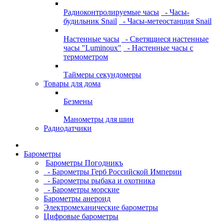
Радиоконтролируемые часы
- Часы-
будильник Snail
- Часы-метеостанция Snail
Настенные часы
- Светящиеся настенные
часы "Luminoux"
- Настенные часы с
термометром
Таймеры секундомеры
Товары для дома
Безмены
Манометры для шин
Радиодатчики
Барометры
Барометры Погодникъ
- Барометры Герб Российской Империи
- Барометры рыбака и охотника
- Барометры морские
Барометры анероид
Электромеханические барометры
Цифровые барометры