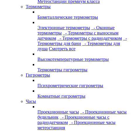
Метеостанции премиум класса
Термометры
Биметаллические термометры
Электронные термометры
- Оконные
термометры
- Термометры с выносным
датчиком
- Термометры с радиодатчиком
-
Термометры для бани
- Термометры для
душа
Смотреть все
Высокотемпературные термометры
Термометры гигрометры
Гигрометры
Психрометрические гигрометры
Комнатные гигрометры
Часы
Проекционные часы
- Проекционные часы
будильник
- Проекционные часы с
радиодатчиком
- Проекционные часы
метеостанция