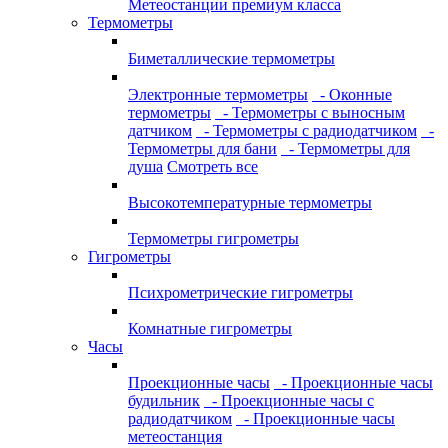
Метеостанции премиум класса
Термометры
Биметаллические термометры
Электронные термометры
- Оконные
термометры
- Термометры с выносным
датчиком
- Термометры с радиодатчиком
-
Термометры для бани
- Термометры для
душа
Смотреть все
Высокотемпературные термометры
Термометры гигрометры
Гигрометры
Психрометрические гигрометры
Комнатные гигрометры
Часы
Проекционные часы
- Проекционные часы
будильник
- Проекционные часы с
радиодатчиком
- Проекционные часы
метеостанция