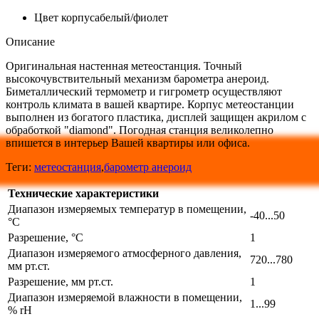
Цвет корпуса
белый/фиолет
Описание
Оригинальная настенная метеостанция. Точный
высокочувствительный механизм барометра анероид.
Биметаллический термометр и гигрометр осуществляют
контроль климата в вашей квартире. Корпус метеостанции
выполнен из богатого пластика, дисплей защищен акрилом с
обработкой "diamond".
Погодная станция великолепно
впишется в интерьер Вашей квартиры или офиса.
Теги:
метеостанция
,
барометр анероид
Технические характеристики
Диапазон измеряемых температур в помещении,
-40...50
°С
Разрешение, °С
1
Диапазон измеряемого атмосферного давления,
720...780
мм рт.ст.
Разрешение, мм рт.ст.
1
Диапазон измеряемой влажности в помещении,
1...99
% rH