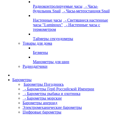
Радиоконтролируемые часы
- Часы-
будильник Snail
- Часы-метеостанция Snail
Настенные часы
- Светящиеся настенные
часы "Luminoux"
- Настенные часы с
термометром
Таймеры секундомеры
Товары для дома
Безмены
Манометры для шин
Радиодатчики
Барометры
Барометры Погодникъ
- Барометры Герб Российской Империи
- Барометры рыбака и охотника
- Барометры морские
Барометры анероид
Электромеханические барометры
Цифровые барометры