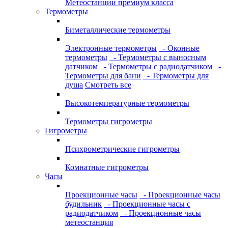
Метеостанции премиум класса
Термометры
Биметаллические термометры
Электронные термометры
- Оконные
термометры
- Термометры с выносным
датчиком
- Термометры с радиодатчиком
-
Термометры для бани
- Термометры для
душа
Смотреть все
Высокотемпературные термометры
Термометры гигрометры
Гигрометры
Психрометрические гигрометры
Комнатные гигрометры
Часы
Проекционные часы
- Проекционные часы
будильник
- Проекционные часы с
радиодатчиком
- Проекционные часы
метеостанция