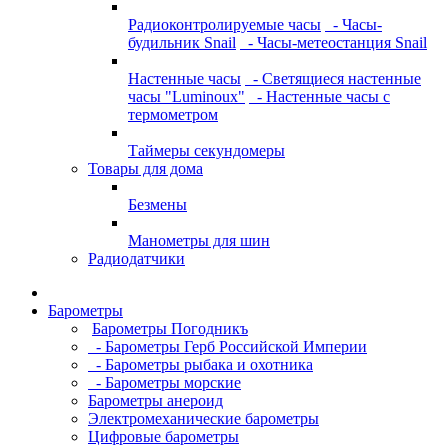
Радиоконтролируемые часы
- Часы-
будильник Snail
- Часы-метеостанция Snail
Настенные часы
- Светящиеся настенные
часы "Luminoux"
- Настенные часы с
термометром
Таймеры секундомеры
Товары для дома
Безмены
Манометры для шин
Радиодатчики
Барометры
Барометры Погодникъ
- Барометры Герб Российской Империи
- Барометры рыбака и охотника
- Барометры морские
Барометры анероид
Электромеханические барометры
Цифровые барометры