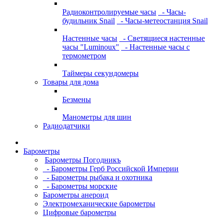
Радиоконтролируемые часы
- Часы-
будильник Snail
- Часы-метеостанция Snail
Настенные часы
- Светящиеся настенные
часы "Luminoux"
- Настенные часы с
термометром
Таймеры секундомеры
Товары для дома
Безмены
Манометры для шин
Радиодатчики
Барометры
Барометры Погодникъ
- Барометры Герб Российской Империи
- Барометры рыбака и охотника
- Барометры морские
Барометры анероид
Электромеханические барометры
Цифровые барометры