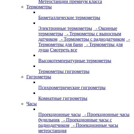
Метеостанции премиум класса
Термометры
Биметаллические термометры
Электронные термометры
- Оконные
термометры
- Термометры с выносным
датчиком
- Термометры с радиодатчиком
-
Термометры для бани
- Термометры для
душа
Смотреть все
Высокотемпературные термометры
Термометры гигрометры
Гигрометры
Психрометрические гигрометры
Комнатные гигрометры
Часы
Проекционные часы
- Проекционные часы
будильник
- Проекционные часы с
радиодатчиком
- Проекционные часы
метеостанция