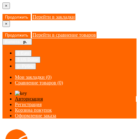
×
Перейти в закладки
Продолжить
×
Перейти в сравнение товаров
Продолжить
Валюта
р.
€ Euro
$ US Dollar
р. Рубль
Мои закладки (0)
Сравнение товаров (0)
Авторизация
Регистрация
Корзина покупок
Оформление заказа