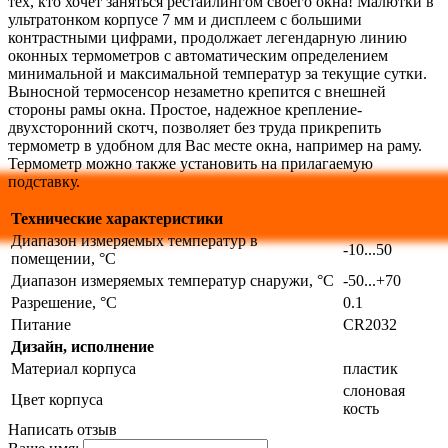
тех, кто хочет заняться рестайлингом своего окна! Малютки в
ультратонком корпусе 7 мм и дисплеем с большими
контрастными цифрами, продолжает легендарную линию
оконных термометров с автоматическим определением
минимальной и максимальной температур за текущие сутки.
Выносной термосенсор незаметно крепится с внешней
стороны рамы окна. Простое, надежное крепление-
двухсторонний скотч, позволяет без труда прикрепить
термометр в удобном для Вас месте окна, например на раму.
Термометр можно также установить на прилагаемую
подставку.
Технические характеристики
Диапазон измеряемых температур в
-10...50
помещении, °С
Диапазон измеряемых температур снаружи, °С
-50...+70
Разрешение, °С
0.1
Питание
CR2032
Дизайн, исполнение
Материал корпуса
пластик
слоновая
Цвет корпуса
кость
Написать отзыв