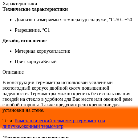
Характеристики
Технические характеристики
Диапазон измеряемых температур снаружи, °С
-50...+50
Разрешение, °С
1
Дизайн, исполнение
Материал корпуса
пластик
Цвет корпуса
Белый
Описание
В конструкции термометра использован усиленный
всепогодный корпусе двойной скотч повышенной
надежности. Термометры можно крепить без использования
гвоздей на стекло в удобном для Вас месте или оконной раме
с любой стороны. Также предусмотрено крепление для
установки на стене.
Теги:
биметаллический термометр
,
термометр на
липучке
,
оконный термометр
Технические характеристики