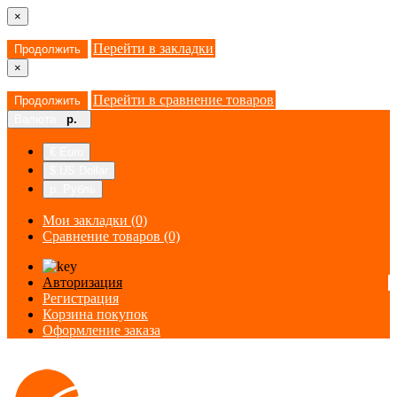
×
Перейти в закладки
Продолжить
×
Перейти в сравнение товаров
Продолжить
Валюта
р.
€ Euro
$ US Dollar
р. Рубль
Мои закладки (0)
Сравнение товаров (0)
Авторизация
Регистрация
Корзина покупок
Оформление заказа