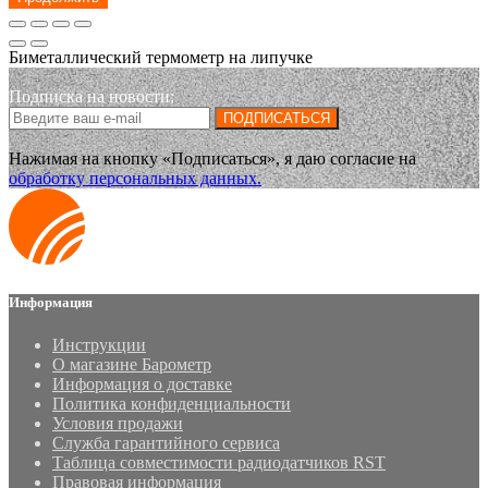
Биметаллический термометр на липучке
Подписка на новости:
ПОДПИСАТЬСЯ
Нажимая на кнопку «Подписаться», я даю cогласие на
обработку персональных данных.
Информация
Инструкции
О магазине Барометр
Информация о доставке
Политика конфиденциальности
Условия продажи
Служба гарантийного сервиса
Таблица совместимости радиодатчиков RST
Правовая информация