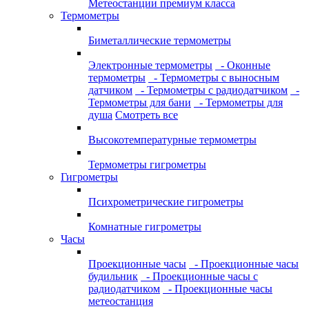
Метеостанции премиум класса
Термометры
Биметаллические термометры
Электронные термометры
- Оконные
термометры
- Термометры с выносным
датчиком
- Термометры с радиодатчиком
-
Термометры для бани
- Термометры для
душа
Смотреть все
Высокотемпературные термометры
Термометры гигрометры
Гигрометры
Психрометрические гигрометры
Комнатные гигрометры
Часы
Проекционные часы
- Проекционные часы
будильник
- Проекционные часы с
радиодатчиком
- Проекционные часы
метеостанция