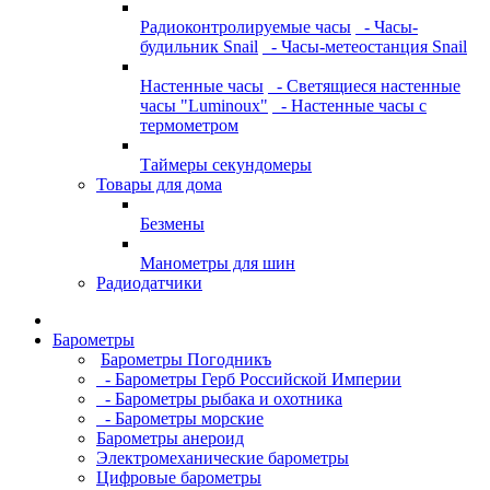
Радиоконтролируемые часы
- Часы-
будильник Snail
- Часы-метеостанция Snail
Настенные часы
- Светящиеся настенные
часы "Luminoux"
- Настенные часы с
термометром
Таймеры секундомеры
Товары для дома
Безмены
Манометры для шин
Радиодатчики
Барометры
Барометры Погодникъ
- Барометры Герб Российской Империи
- Барометры рыбака и охотника
- Барометры морские
Барометры анероид
Электромеханические барометры
Цифровые барометры