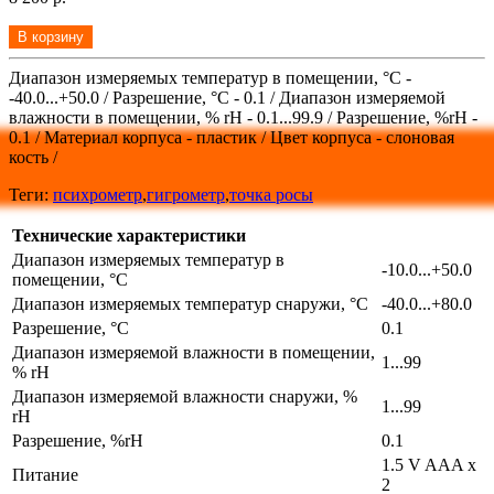
В корзину
Диапазон измеряемых температур в помещении, °С -
-40.0...+50.0 / Разрешение, °С - 0.1 / Диапазон измеряемой
влажности в помещении, % rH - 0.1...99.9 / Разрешение, %rH -
0.1 / Материал корпуса - пластик / Цвет корпуса - слоновая
кость /
Теги:
психрометр
,
гигрометр
,
точка росы
Технические характеристики
Диапазон измеряемых температур в
-10.0...+50.0
помещении, °С
Диапазон измеряемых температур снаружи, °С
-40.0...+80.0
Разрешение, °С
0.1
Диапазон измеряемой влажности в помещении,
1...99
% rH
Диапазон измеряемой влажности снаружи, %
1...99
rH
Разрешение, %rH
0.1
1.5 V AAA x
Питание
2