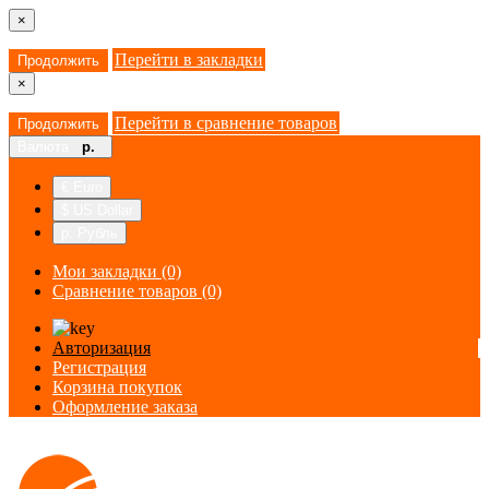
×
Перейти в закладки
Продолжить
×
Перейти в сравнение товаров
Продолжить
Валюта
р.
€ Euro
$ US Dollar
р. Рубль
Мои закладки (0)
Сравнение товаров (0)
Авторизация
Регистрация
Корзина покупок
Оформление заказа