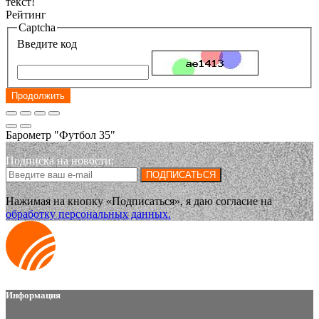
текст!
Рейтинг
Captcha
Введите код
Продолжить
Барометр "Футбол 35"
Подписка на новости:
ПОДПИСАТЬСЯ
Нажимая на кнопку «Подписаться», я даю cогласие на
обработку персональных данных.
Информация