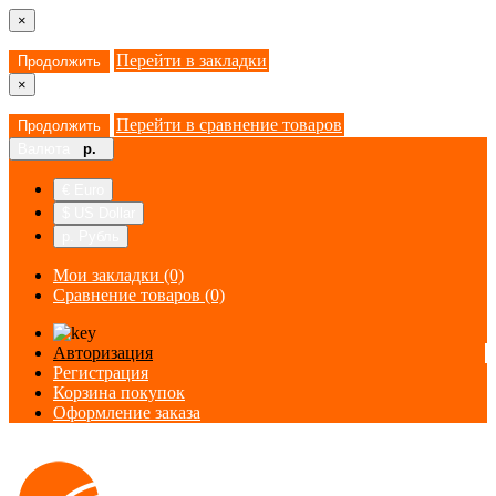
×
Перейти в закладки
Продолжить
×
Перейти в сравнение товаров
Продолжить
Валюта
р.
€ Euro
$ US Dollar
р. Рубль
Мои закладки (0)
Сравнение товаров (0)
Авторизация
Регистрация
Корзина покупок
Оформление заказа