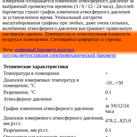
измерения отображается изменение атмосферного давление за
выбранный промежуток времени (3 / 6 / 12 / 24 часа). Дисплей
барометра строит график изменения атмосферного давления
за установленное время. Уникальный алгоритм
масштабирования графика при любых, даже очень сильных,
колебаниях атмосферного давления выстраивает правильную
наглядную кривую. Температура и относительная влажность
воздуха в помещении. Светящийся циферблат и стрелка.
Теги:
цифровой барометр
,
прогноз
погоды
,
метеостанция
,
электромеханический барометр
Технические характеристики
Температура в помещении
+
Диапазон измеряемых температур в
-10...+50
помещении, °С
Разрешение, °С
0.1
Атмосферное давление
+
за 3/6/12/24
График изменения атмосферного давления
часа
Диапазон измеряемого атмосферного давления,
478.2...825.0
мм рт.ст.
Разрешение, мм рт.ст.
0.1
Относительная влажность воздуха
+