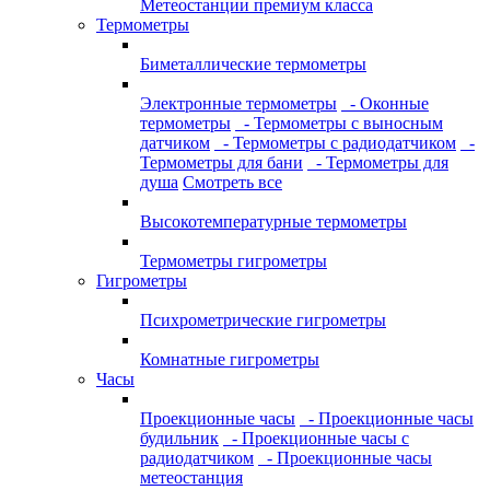
Метеостанции премиум класса
Термометры
Биметаллические термометры
Электронные термометры
- Оконные
термометры
- Термометры с выносным
датчиком
- Термометры с радиодатчиком
-
Термометры для бани
- Термометры для
душа
Смотреть все
Высокотемпературные термометры
Термометры гигрометры
Гигрометры
Психрометрические гигрометры
Комнатные гигрометры
Часы
Проекционные часы
- Проекционные часы
будильник
- Проекционные часы с
радиодатчиком
- Проекционные часы
метеостанция