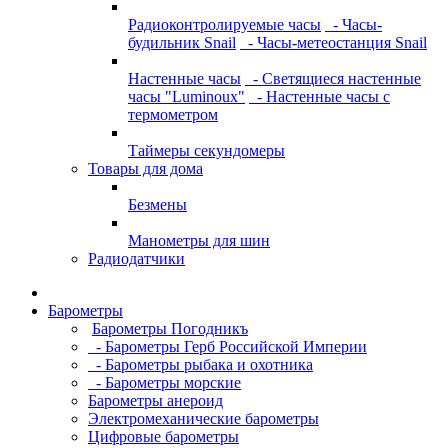
Радиоконтролируемые часы
- Часы-
будильник Snail
- Часы-метеостанция Snail
Настенные часы
- Светящиеся настенные
часы "Luminoux"
- Настенные часы с
термометром
Таймеры секундомеры
Товары для дома
Безмены
Манометры для шин
Радиодатчики
Барометры
Барометры Погодникъ
- Барометры Герб Российской Империи
- Барометры рыбака и охотника
- Барометры морские
Барометры анероид
Электромеханические барометры
Цифровые барометры